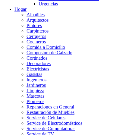
Urgencias
Hogar
Albañiles
Arquitectos
Pintores
Carpinteros
Cerrajeros
Cocineros
Comida a Domicilio
Compostura de Calzado
Cortinados
Decoradores
Electricistas
Gasistas
Ingenieros
Jardineros
Limpieza
Mascotas
Plomeros
Reparaciones en General
Restauración de Muebles
Service de Celulares
Service de Electrodomésticos
Service de Computadoras
Service de TV