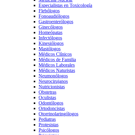
Especialistas en Toxicología
Flebólogos
Fonoaudiólogos
Gastroenterólogos
Ginecólogos
Homeópatas
Infectólogos
Kinesiólogos
Mastólogos
Médicos Clínicos
Médicos de Familia
Médicos Laborales
Médicos Naturistas
Neumonólogos
Neurocirujanos
Nutricionistas
Obstetras
Oculistas
Odontólogos
Ortodoncistas
Otorrinolaringólogos
Pediatras
Protesistas
Psicólogos