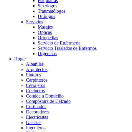
Psiquiatras
Sexólogos
Traumatólogos
Urólogos
Servicios
Masajes
Ópticas
Ortopedias
Servicio de Enfermería
Servicio Traslados de Enfermos
Urgencias
Hogar
Albañiles
Arquitectos
Pintores
Carpinteros
Cerrajeros
Cocineros
Comida a Domicilio
Compostura de Calzado
Cortinados
Decoradores
Electricistas
Gasistas
Ingenieros