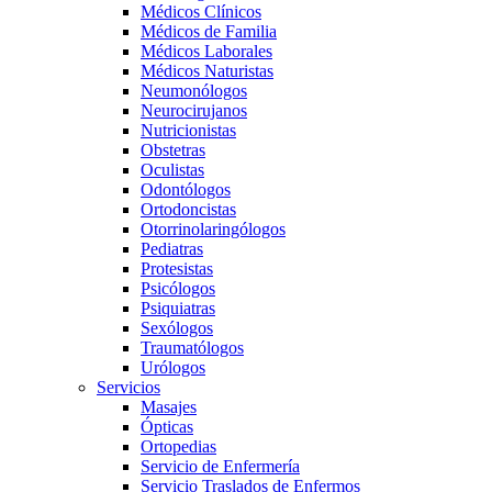
Médicos Clínicos
Médicos de Familia
Médicos Laborales
Médicos Naturistas
Neumonólogos
Neurocirujanos
Nutricionistas
Obstetras
Oculistas
Odontólogos
Ortodoncistas
Otorrinolaringólogos
Pediatras
Protesistas
Psicólogos
Psiquiatras
Sexólogos
Traumatólogos
Urólogos
Servicios
Masajes
Ópticas
Ortopedias
Servicio de Enfermería
Servicio Traslados de Enfermos