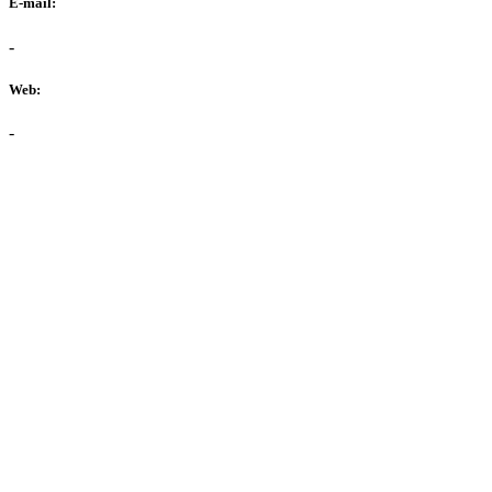
E-mail:
-
Web:
-