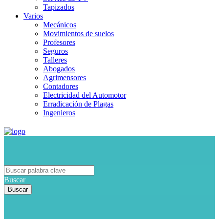
Tapizados
Varios
Mecánicos
Movimientos de suelos
Profesores
Seguros
Talleres
Abogados
Agrimensores
Contadores
Electricidad del Automotor
Erradicación de Plagas
Ingenieros
Buscar