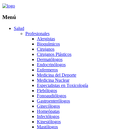
Menú
Salud
Profesionales
Alergistas
Bioquímicos
Cirujanos
Cirujanos Plásticos
Dermatólogos
Endocrinólogos
Enfermeros
Medicina del Deporte
Medicina Nuclear
Especialistas en Toxicología
Flebólogos
Fonoaudiólogos
Gastroenterólogos
Ginecólogos
Homeópatas
Infectólogos
Kinesiólogos
Mastólogos