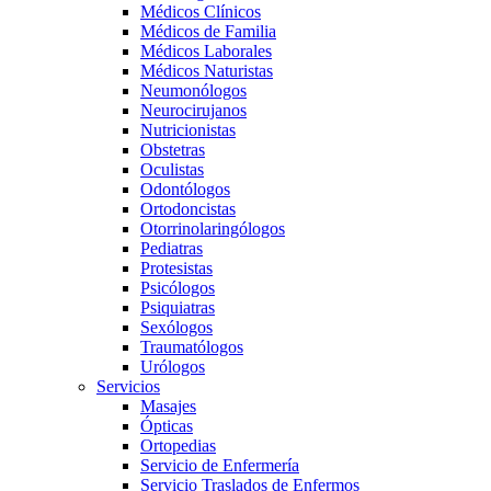
Médicos Clínicos
Médicos de Familia
Médicos Laborales
Médicos Naturistas
Neumonólogos
Neurocirujanos
Nutricionistas
Obstetras
Oculistas
Odontólogos
Ortodoncistas
Otorrinolaringólogos
Pediatras
Protesistas
Psicólogos
Psiquiatras
Sexólogos
Traumatólogos
Urólogos
Servicios
Masajes
Ópticas
Ortopedias
Servicio de Enfermería
Servicio Traslados de Enfermos