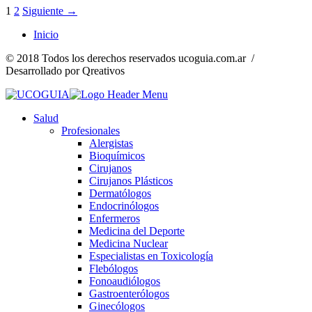
1
2
Siguiente
→
Inicio
© 2018 Todos los derechos reservados ucoguia.com.ar /
Desarrollado por Qreativos
Salud
Profesionales
Alergistas
Bioquímicos
Cirujanos
Cirujanos Plásticos
Dermatólogos
Endocrinólogos
Enfermeros
Medicina del Deporte
Medicina Nuclear
Especialistas en Toxicología
Flebólogos
Fonoaudiólogos
Gastroenterólogos
Ginecólogos