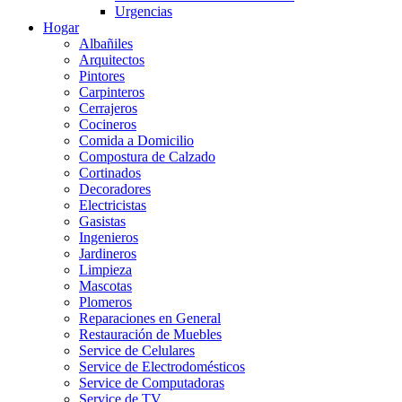
Urgencias
Hogar
Albañiles
Arquitectos
Pintores
Carpinteros
Cerrajeros
Cocineros
Comida a Domicilio
Compostura de Calzado
Cortinados
Decoradores
Electricistas
Gasistas
Ingenieros
Jardineros
Limpieza
Mascotas
Plomeros
Reparaciones en General
Restauración de Muebles
Service de Celulares
Service de Electrodomésticos
Service de Computadoras
Service de TV