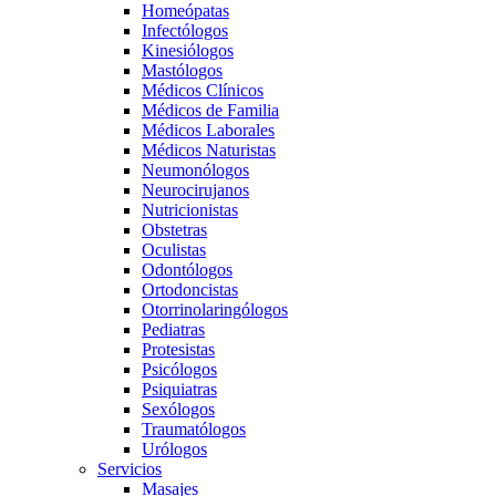
Homeópatas
Infectólogos
Kinesiólogos
Mastólogos
Médicos Clínicos
Médicos de Familia
Médicos Laborales
Médicos Naturistas
Neumonólogos
Neurocirujanos
Nutricionistas
Obstetras
Oculistas
Odontólogos
Ortodoncistas
Otorrinolaringólogos
Pediatras
Protesistas
Psicólogos
Psiquiatras
Sexólogos
Traumatólogos
Urólogos
Servicios
Masajes