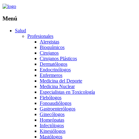
Menú
Salud
Profesionales
Alergistas
Bioquímicos
Cirujanos
Cirujanos Plásticos
Dermatólogos
Endocrinólogos
Enfermeros
Medicina del Deporte
Medicina Nuclear
Especialistas en Toxicología
Flebólogos
Fonoaudiólogos
Gastroenterólogos
Ginecólogos
Homeópatas
Infectólogos
Kinesiólogos
Mastólogos