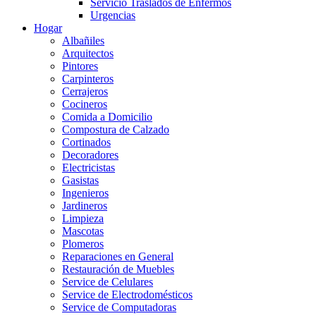
Servicio Traslados de Enfermos
Urgencias
Hogar
Albañiles
Arquitectos
Pintores
Carpinteros
Cerrajeros
Cocineros
Comida a Domicilio
Compostura de Calzado
Cortinados
Decoradores
Electricistas
Gasistas
Ingenieros
Jardineros
Limpieza
Mascotas
Plomeros
Reparaciones en General
Restauración de Muebles
Service de Celulares
Service de Electrodomésticos
Service de Computadoras