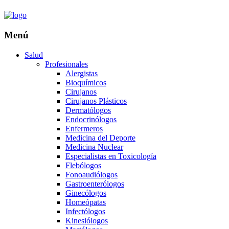
Menú
Salud
Profesionales
Alergistas
Bioquímicos
Cirujanos
Cirujanos Plásticos
Dermatólogos
Endocrinólogos
Enfermeros
Medicina del Deporte
Medicina Nuclear
Especialistas en Toxicología
Flebólogos
Fonoaudiólogos
Gastroenterólogos
Ginecólogos
Homeópatas
Infectólogos
Kinesiólogos