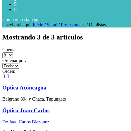
Compartir
esta página
Usted está aquí:
Inicio
/
Salud
/
Profesionales
/
Oculistas
Mostrando 3 de 3 artículos
Cuenta:
Ordenar por:
Orden:
Óptica Aconcagua
Belgrano 894 y Chaca, Tupungato
Óptica Juan Carlos
De Juan Carlos Blazquez