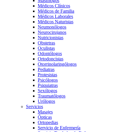
Mastólogos
Médicos Clínicos
Médicos de Familia
Médicos Laborales
Médicos Naturistas
Neumonólogos
Neurocirujanos
Nutricionistas
Obstetras
Oculistas
Odontólogos
Ortodoncistas
Otorrinolaringólogos
Pediatras
Protesistas
Psicólogos
Psiquiatras
Sexólogos
Traumatólogos
Urólogos
Servicios
Masajes
Ópticas
Ortopedias
Servicio de Enfermería